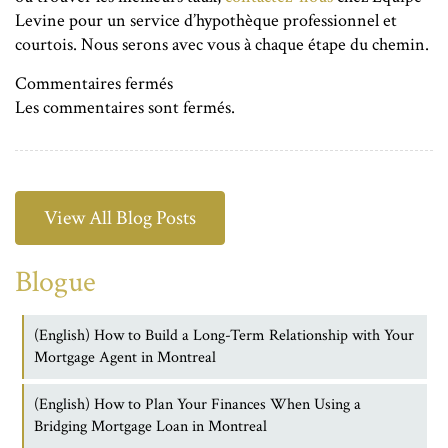
Levine pour un service d’hypothèque professionnel et
courtois. Nous serons avec vous à chaque étape du chemin.
sur
Commentaires fermés
Principes
Les commentaires sont fermés.
hypothécaires:
hypothèque
variable
versus
View All Blog Posts
hypothèque
à
Blogue
taux
fixe
(English) How to Build a Long-Term Relationship with Your
Mortgage Agent in Montreal
(English) How to Plan Your Finances When Using a
Bridging Mortgage Loan in Montreal